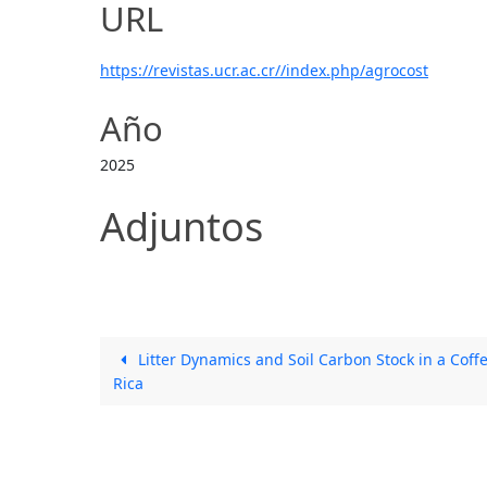
URL
https://revistas.ucr.ac.cr//index.php/agrocost
Año
2025
Adjuntos
Litter Dynamics and Soil Carbon Stock in a Coff
Rica