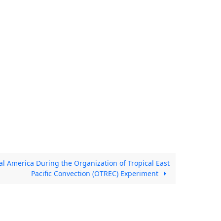
al America During the Organization of Tropical East
Pacific Convection (OTREC) Experiment