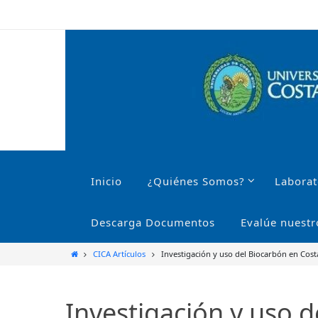
Ir
al
contenido
Ir
al
Inicio
¿Quiénes Somos?
Laborat
contenido
Descarga Documentos
Evalúe nuestr
Inicio
CICA Artículos
Investigación y uso del Biocarbón en Cost
Investigación y uso d