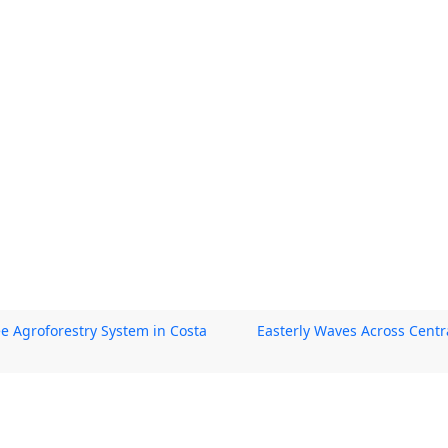
ee Agroforestry System in Costa
Easterly Waves Across Centr