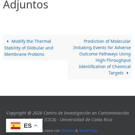
Adjuntos
Modify the Thermal
Prediction of Molecular
Initiating Events for Adverse
Stability of Globular and
Outcome Pathways Using
Membrane Proteins
High-Throughput
Identification of Chemical
Targets
Copyright @ 2026 Centro de Investigación en Contaminación
Ambiental (CICA) - Universidad de Costa Rica
ES
Funciona con
Nirvana
&
WordPress.