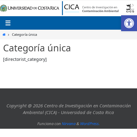
Ir
al
Ab
contenido
Inicio
Categoría única
Categoría única
[directorist_category]
Copyright @ 2026 Centro de Investigación en Contaminación
Ambiental (CICA) - Universidad de Costa Rica
Funciona con
Nirvana
&
WordPress.