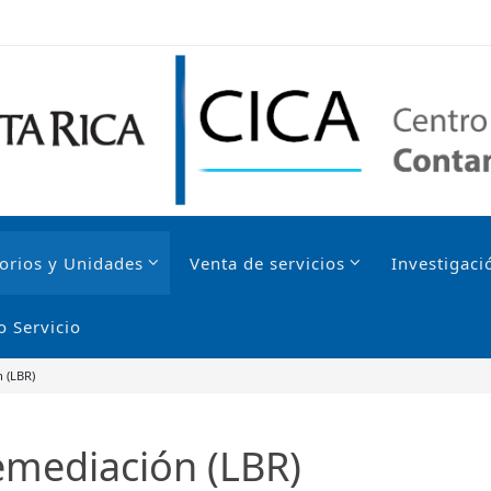
orios y Unidades
Venta de servicios
Investigaci
o Servicio
 (LBR)
emediación (LBR)