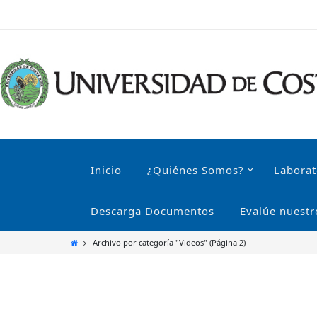
Ir
al
contenido
Ir
al
Inicio
¿Quiénes Somos?
Laborat
contenido
Descarga Documentos
Evalúe nuestr
Inicio
Archivo por categoría "Videos"
(Página 2)