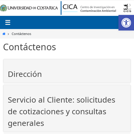
Ir
al
Ab
contenido
Inicio
Contáctenos
Contáctenos
Dirección
Servicio al Cliente: solicitudes
de cotizaciones y consultas
generales