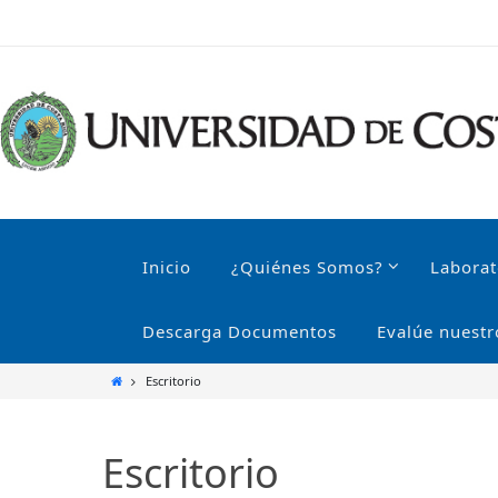
Ir
al
contenido
Ir
al
Inicio
¿Quiénes Somos?
Laborat
contenido
Descarga Documentos
Evalúe nuestr
Inicio
Escritorio
Escritorio