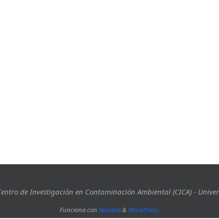
entro de Investigación en Contaminación Ambiental (CICA) - Univer
Funciona con
Nirvana
&
WordPress.