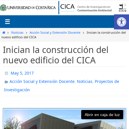
Ir
al
Ab
contenido
Inicio
Noticias
Acción Social y Extensión Docente
Inician la construcción del
nuevo edificio del CICA
Inician la construcción del
nuevo edificio del CICA
May 5, 2017
,
,
Acción Social y Extensión Docente
Noticias
Proyectos de
Investigación
Abrir en caja de luz