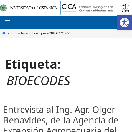
Ir
al
Ab
contenido
Inicio
Entradas con la etiqueta "BIOECODES"
Etiqueta:
BIOECODES
Entrevista al Ing. Agr. Olger
Benavides, de la Agencia de
Extensión Agropecuaria del