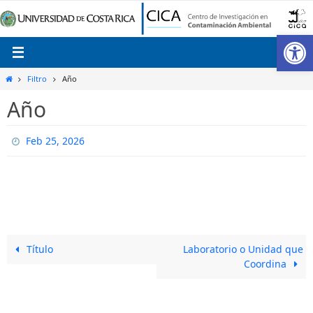
Ir
al
Ab
contenido
Inicio
Filtro
Año
Año
Feb 25, 2026
Título
Laboratorio o Unidad que
Coordina