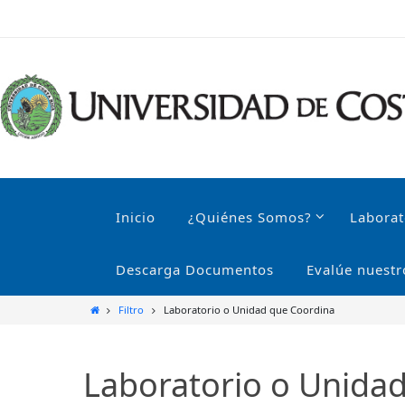
Ir
al
contenido
Ir
al
Inicio
¿Quiénes Somos?
Laborat
contenido
Descarga Documentos
Evalúe nuestr
Inicio
Filtro
Laboratorio o Unidad que Coordina
Laboratorio o Unida