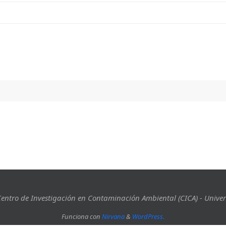
entro de Investigación en Contaminación Ambiental (CICA) - Univer
Funciona con
Nirvana
&
WordPress.