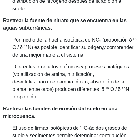
distribución de nitrógeno después de la adición al
suelo.
Rastrear la fuente de nitrato que se encuentra en las
aguas subterráneas.
Por medio de la
huella isotópica de NO
(proporción δ
18
3
O / δ
15
N) es posible identificar su origen,y comprender
de una mejor manera el
sistema.
Diferentes productos químicos y
procesos
biológicos
(volatilización de amina,
nitrificación,
desnitrificación,intercambio iónico, absorción de la
planta, entre otros) producen diferentes
δ
18
O / δ
15
N
proporción.
Rastrear las fuentes de erosión del suelo en una
microcuenca.
El uso de firmas isotópicas de
13
C-ácidos grasos de
suelo y sedimentos permite determinar contribución