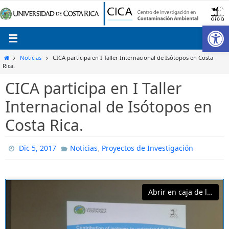
Ir
al
Ab
contenido
Inicio
Noticias
CICA participa en I Taller Internacional de Isótopos en Costa
Rica.
CICA participa en I Taller
Internacional de Isótopos en
Costa Rica.
,
Dic 5, 2017
Noticias
Proyectos de Investigación
Abrir en caja de luz