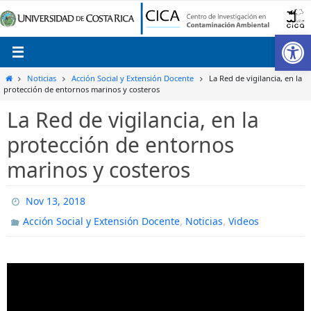
Ir
al
Ab
contenido
Inicio
Noticias
Acción Social y Extensión Docente
La Red de vigilancia, en la
protección de entornos marinos y costeros
La Red de vigilancia, en la
protección de entornos
marinos y costeros
Nov 13, 2018
,
,
Acción Social y Extensión Docente
Noticias
Videos