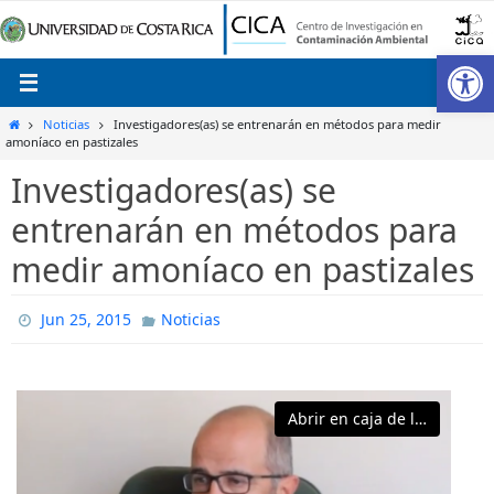
Ir
al
Ab
contenido
Inicio
Noticias
Investigadores(as) se entrenarán en métodos para medir
amoníaco en pastizales
Investigadores(as) se
entrenarán en métodos para
medir amoníaco en pastizales
Jun 25, 2015
Noticias
Abrir en caja de luz