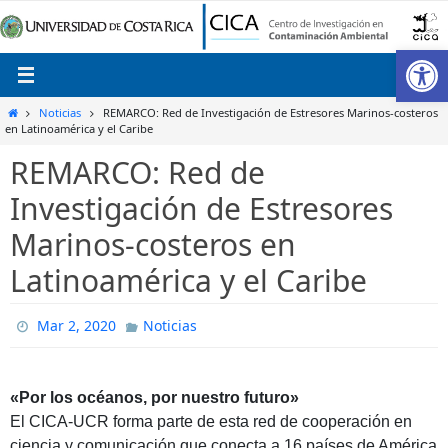
Ir
al
Ab
contenido
Inicio
Noticias
REMARCO: Red de Investigación de Estresores Marinos-costeros
en Latinoamérica y el Caribe
REMARCO: Red de
Investigación de Estresores
Marinos-costeros en
Latinoamérica y el Caribe
Mar 2, 2020
Noticias
«Por los océanos, por nuestro futuro»
El CICA-UCR forma parte de esta red de cooperación en
ciencia y comunicación que conecta a 16 países de América